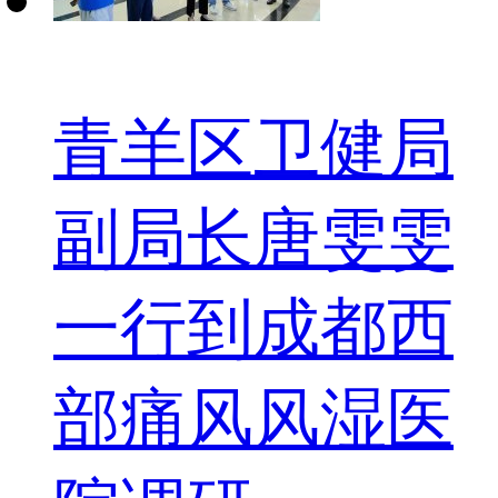
青羊区卫健局
副局长唐雯雯
一行到成都西
部痛风风湿医