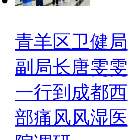
青羊区卫健局
副局长唐雯雯
一行到成都西
部痛风风湿医