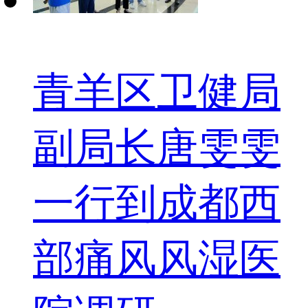
青羊区卫健局
副局长唐雯雯
一行到成都西
部痛风风湿医